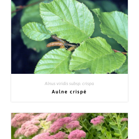
Alnus viridis subsp. crispa
Aulne crispé