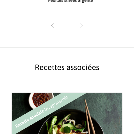
Feuilles striées argenté
Recettes associées
les spontanés
Recette spéciale