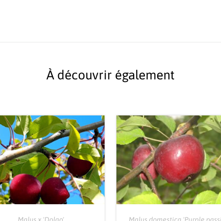
À découvrir également
Malus x 'Dolgo'
Malus domestica 'Purple pass