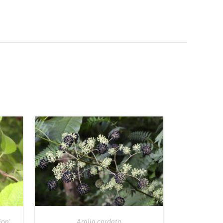
ion'
Aralia cordata