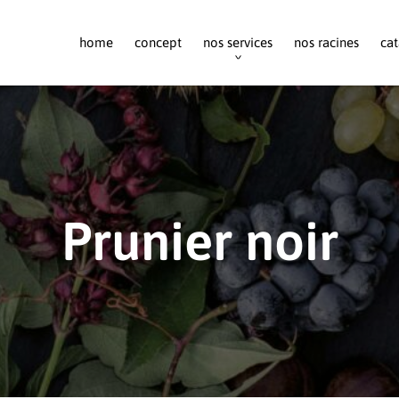
home
concept
nos services
nos racines
cat
Prunier noir