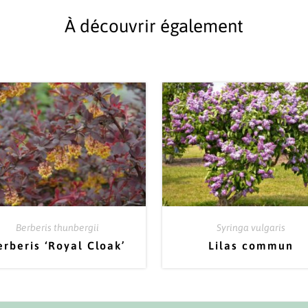
À découvrir également
Berberis thunbergii
Syringa vulgaris
erberis ‘Royal Cloak’
Lilas commun