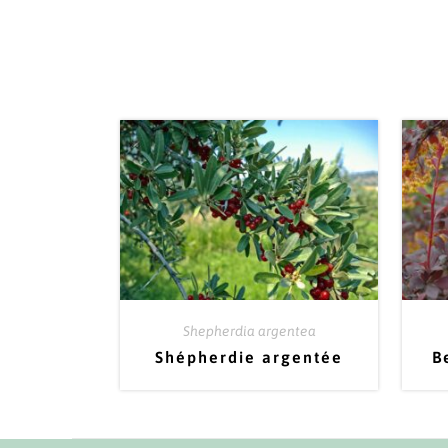
Shepherdia argentea
Shépherdie argentée
B