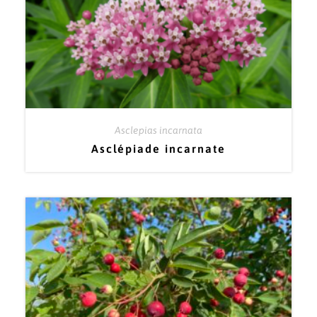
Asclepias incarnata
Asclépiade incarnate