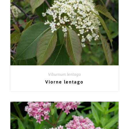
Viburnum lentago
Viorne lentago