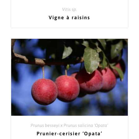
Vitis sp.
Vigne à raisins
Prunus besseyi x Prunus salicina 'Opata'
Prunier-cerisier ‘Opata’