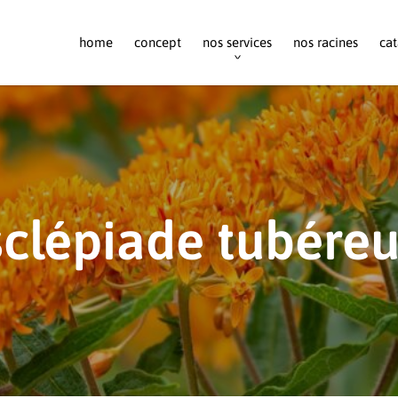
home
concept
nos services
nos racines
cat
clépiade tubére