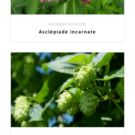
Asclepias incarnata
Asclépiade incarnate