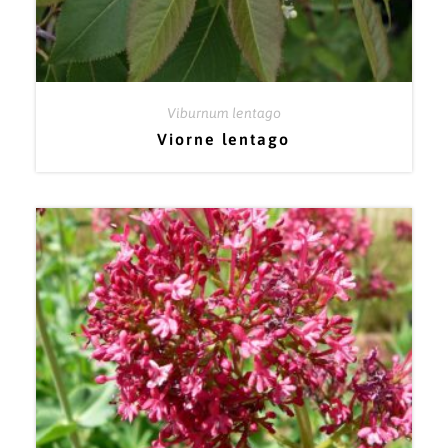
Viburnum lentago
Viorne lentago