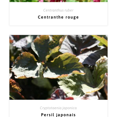
Centranthus ruber
Centranthe rouge
Cryptotaenia japonica
Persil japonais